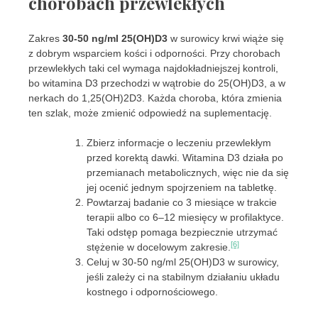
chorobach przewlekłych
Zakres
30-50 ng/ml 25(OH)D3
w surowicy krwi wiąże się
z dobrym wsparciem kości i odporności. Przy chorobach
przewlekłych taki cel wymaga najdokładniejszej kontroli,
bo witamina D3 przechodzi w wątrobie do 25(OH)D3, a w
nerkach do 1,25(OH)2D3. Każda choroba, która zmienia
ten szlak, może zmienić odpowiedź na suplementację.
Zbierz informacje o leczeniu przewlekłym
przed korektą dawki. Witamina D3 działa po
przemianach metabolicznych, więc nie da się
jej ocenić jednym spojrzeniem na tabletkę.
Powtarzaj badanie co 3 miesiące w trakcie
terapii albo co 6–12 miesięcy w profilaktyce.
Taki odstęp pomaga bezpiecznie utrzymać
[6]
stężenie w docelowym zakresie.
Celuj w 30-50 ng/ml 25(OH)D3 w surowicy,
jeśli zależy ci na stabilnym działaniu układu
kostnego i odpornościowego.