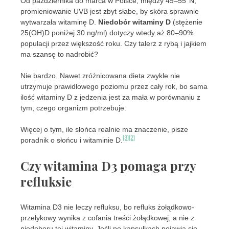
Od października do marca w Polsce, między 49–55°N,
promieniowanie UVB jest zbyt słabe, by skóra sprawnie
wytwarzała witaminę D.
Niedobór witaminy D
(stężenie
25(OH)D poniżej 30 ng/ml) dotyczy wtedy aż 80–90%
populacji przez większość roku. Czy talerz z rybą i jajkiem
ma szansę to nadrobić?
Nie bardzo. Nawet zróżnicowana dieta zwykle nie
utrzymuje prawidłowego poziomu przez cały rok, bo sama
ilość witaminy D z jedzenia jest za mała w porównaniu z
tym, czego organizm potrzebuje.
Więcej o tym, ile słońca realnie ma znaczenie, pisze
[3]
[2]
poradnik o słońcu i witaminie D.
Czy witamina D3 pomaga przy
refluksie
Witamina D3 nie leczy refluksu, bo refluks żołądkowo-
przełykowy wynika z cofania treści żołądkowej, a nie z
niedoboru tej witaminy. Jeśli po kapsułkach pojawia się