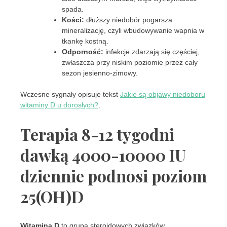
spada.
Kości:
dłuższy niedobór pogarsza
mineralizację, czyli wbudowywanie wapnia w
tkankę kostną.
Odporność:
infekcje zdarzają się częściej,
zwłaszcza przy niskim poziomie przez cały
sezon jesienno-zimowy.
Wczesne sygnały opisuje tekst
Jakie są objawy niedoboru
witaminy D u dorosłych?
.
Terapia 8-12 tygodni
dawką 4000-10000 IU
dziennie podnosi poziom
25(OH)D
Witamina D
to grupa steroidowych związków