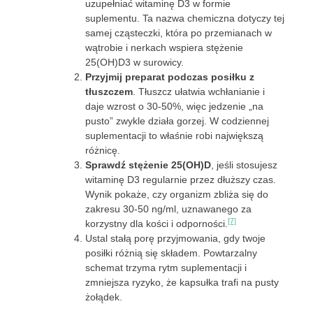
uzupełniać witaminę D3 w formie
suplementu. Ta nazwa chemiczna dotyczy tej
samej cząsteczki, która po przemianach w
wątrobie i nerkach wspiera stężenie
25(OH)D3 w surowicy.
Przyjmij preparat podczas posiłku z
tłuszczem
. Tłuszcz ułatwia wchłanianie i
daje wzrost o 30-50%, więc jedzenie „na
pusto” zwykle działa gorzej. W codziennej
suplementacji to właśnie robi największą
różnicę.
Sprawdź stężenie 25(OH)D
, jeśli stosujesz
witaminę D3 regularnie przez dłuższy czas.
Wynik pokaże, czy organizm zbliża się do
zakresu 30-50 ng/ml, uznawanego za
[7]
korzystny dla kości i odporności.
Ustal stałą porę przyjmowania, gdy twoje
posiłki różnią się składem. Powtarzalny
schemat trzyma rytm suplementacji i
zmniejsza ryzyko, że kapsułka trafi na pusty
żołądek.