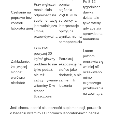
Po 8-12
Przy większej
pomiar
tygodniach
masie ciała
stężenia
Czekanie na
dawka
odpowiedź na
25(OH)D w
poprawę bez
działa, ale
suplementację
surowicy, a
kontroli
tylko wtedy,
jest wolniejsza
interpretację
laboratoryjnej
gdy została
i mniej
oprzyj na
sprawdzona
przewidywalna
wyniku, nie na
badaniem
samopoczuciu
Przy BMI
Latem
powyżej 30
poziom
kg/m² główny
Potraktuj
Zakładanie,
poprawia się
problem to nie
ekspozycję na
że „więcej
wolniej niż
tylko podaż,
słońce jako
słońca”
oczekiwano
ale też
dodatek, a nie
wyrówna
mimo
zatrzymywanie
zamiennik
niedobór
częstszego
witaminy D w
leczenia
przebywania
tkance
na zewnątrz
tłuszczowej
Jeśli chcesz ocenić skuteczność suplementacji, poradnik
o badaniu witaminy D i normach laboratoryjnych będzie