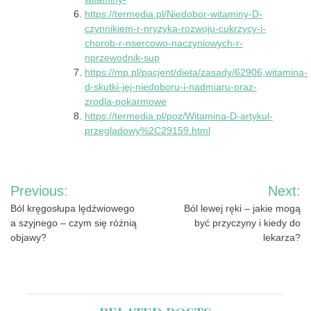
https://termedia.pl/Niedobor-witaminy-D-
czynnikiem-r-nryzyka-rozwoju-cukrzycy-i-
chorob-r-nsercowo-naczyniowych-r-
nprzewodnik-sup
https://mp.pl/pacjent/dieta/zasady/62906,witamina-
d-skutki-jej-niedoboru-i-nadmiaru-oraz-
zrodla-pokarmowe
https://termedia.pl/poz/Witamina-D-artykul-
przegladowy%2C29159.html
Nawigacja
Previous:
Next:
wpisu
Ból kręgosłupa lędźwiowego
Ból lewej ręki – jakie mogą
a szyjnego – czym się różnią
być przyczyny i kiedy do
objawy?
lekarza?