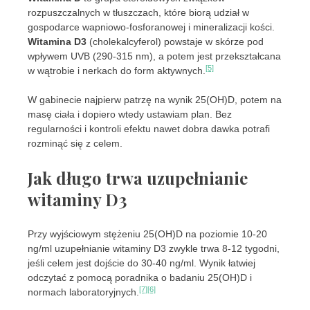
rozpuszczalnych w tłuszczach, które biorą udział w
gospodarce wapniowo-fosforanowej i mineralizacji kości.
Witamina D3
(cholekalcyferol) powstaje w skórze pod
wpływem UVB (290-315 nm), a potem jest przekształcana
[5]
w wątrobie i nerkach do form aktywnych.
W gabinecie najpierw patrzę na wynik 25(OH)D, potem na
masę ciała i dopiero wtedy ustawiam plan. Bez
regularności i kontroli efektu nawet dobra dawka potrafi
rozminąć się z celem.
Jak długo trwa uzupełnianie
witaminy D3
Przy wyjściowym stężeniu 25(OH)D na poziomie 10-20
ng/ml uzupełnianie witaminy D3 zwykle trwa 8-12 tygodni,
jeśli celem jest dojście do 30-40 ng/ml. Wynik łatwiej
odczytać z pomocą poradnika o badaniu 25(OH)D i
[7]
[6]
normach laboratoryjnych.