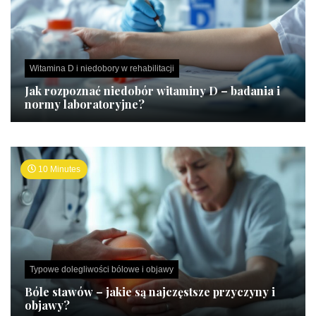
Witamina D i niedobory w rehabilitacji
Jak rozpoznać niedobór witaminy D – badania i
normy laboratoryjne?
10 Minutes
Typowe dolegliwości bólowe i objawy
Bóle stawów – jakie są najczęstsze przyczyny i
objawy?