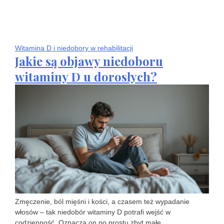
Witamina D i niedobory w rehabilitacji
Jakie są objawy niedoboru
witaminy D u dorosłych?
Zmęczenie, ból mięśni i kości, a czasem też wypadanie
włosów – tak niedobór witaminy D potrafi wejść w
codzienność. Oznacza on po prostu zbyt małe…