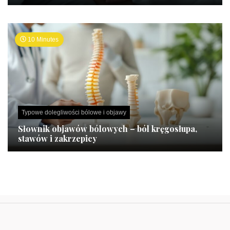
10 Minutes
Typowe dolegliwości bólowe i objawy
Słownik objawów bólowych – ból kręgosłupa,
stawów i zakrzepicy