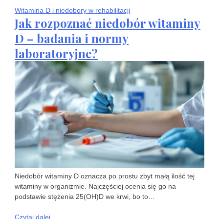
Witamina D i niedobory w rehabilitacji
Jak rozpoznać niedobór witaminy
D – badania i normy
laboratoryjne?
Niedobór witaminy D oznacza po prostu zbyt małą ilość tej
witaminy w organizmie. Najczęściej ocenia się go na
podstawie stężenia 25(OH)D we krwi, bo to…
Czytaj dalej