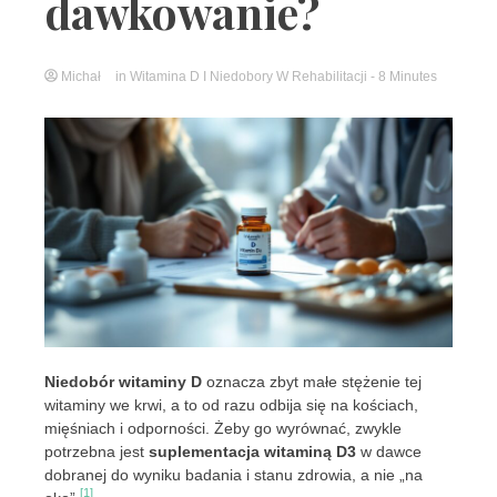
dawkowanie?
Michał
in
Witamina D I Niedobory W Rehabilitacji
- 8 Minutes
Niedobór witaminy D
oznacza zbyt małe stężenie tej
witaminy we krwi, a to od razu odbija się na kościach,
mięśniach i odporności. Żeby go wyrównać, zwykle
potrzebna jest
suplementacja witaminą D3
w dawce
dobranej do wyniku badania i stanu zdrowia, a nie „na
[1]