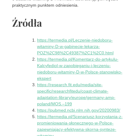
praktycznym punktem odniesienia.
Źródła
https://termedia.pl/Leczenie-niedoboru-
witaminy-D-w-gabinecie-lekarza-
POZ%2C98%2C49387%2C1%2C0.html
https://termedia.pl/Komentarz-do-artykulu-
Kalcyfediol-w-zapobieganiu-i-leczeniu-
niedoboru-witaminy-D-w-Polsce-stanowisko-
ekspert
https://research.fit.edu/media/site-
specific/researchfitedu/coast-climate-
adaptation-library/europe/germany-amp-
poland/MOS.–199
https://pubmed.ncbi.nlm.nih.gov/20200983/
https://termedia.pl/Scenariusz-korzystania-z-
promieniowania-słonecznego-w-Polsce-
zapewniajacy-efektywna-skorna-synteze-
witaminy-