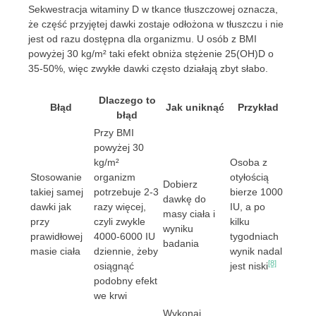
Sekwestracja witaminy D w tkance tłuszczowej oznacza,
że część przyjętej dawki zostaje odłożona w tłuszczu i nie
jest od razu dostępna dla organizmu. U osób z BMI
powyżej 30 kg/m² taki efekt obniża stężenie 25(OH)D o
35-50%, więc zwykłe dawki często działają zbyt słabo.
Dlaczego to
Błąd
Jak uniknąć
Przykład
błąd
Przy BMI
powyżej 30
kg/m²
Osoba z
Stosowanie
organizm
otyłością
Dobierz
takiej samej
potrzebuje 2-3
bierze 1000
dawkę do
dawki jak
razy więcej,
IU, a po
masy ciała i
przy
czyli zwykle
kilku
wyniku
prawidłowej
4000-6000 IU
tygodniach
badania
masie ciała
dziennie, żeby
wynik nadal
[8]
osiągnąć
jest niski
podobny efekt
we krwi
Wykonaj