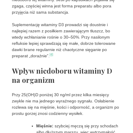
zgaga, częściej winna jest forma preparatu albo pora
przyjęcia niż sama substancja.
Suplementację witaminy D3 prowadzi się doustnie i
najlepiej razem z posiłkiem zawierającym tłuszcz, bo
wtedy wchłanianie rośnie o 30–50%. Przy nasilonym
refluksie lepiej sprawdzają się małe, dobrze tolerowane
dawki brane regularnie niż chaotyczne sięganie po
[4]
preparat „doraźnie”.
Wpływ niedoboru witaminy D
na organizm
Przy 25(OH)D poniżej 30 ng/ml przez kilka miesięcy
zwykle nie ma jednego wyraźnego sygnału. Osłabienie
rozlewa się na mięśnie, kości i odporność, a organizm po
prostu gorzej znosi codzienny wysiłek.
Mięśnie:
szybciej męczą się przy schodach
albo dłuższym marszu, więc wytrzymałość